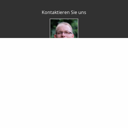
Kontaktieren Sie uns
Ralf Lorenz
Ralf Lorenz
Kurtalstraße 21
76887 Bad Bergzabern
06343-7252
0174-2189247
06343-938671
info@ralf-lorenz.de
http://www.ralf-lorenz.de